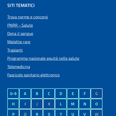
SITI TEMATICI
Trova norme e concorsi
PNRR - Salute
Dona il sangue
Malattie rare
Trapianti
Programma nazionale equità nella salute
Telemedicina
Fascicolo sanitario elettronico
0-9
A
B
C
D
E
F
G
H
I
J
K
L
M
N
O
P
Q
R
S
T
U
V
W