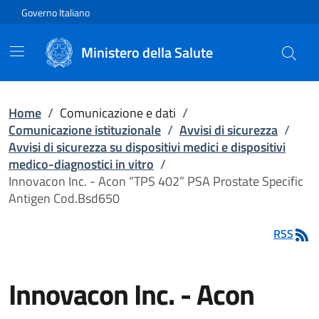
Vai direttamente al contenuto
Governo Italiano
Ministero della Salute
Home
/
Comunicazione e dati
/
Comunicazione istituzionale
/
Avvisi di sicurezza
/
Avvisi di sicurezza su dispositivi medici e dispositivi
medico-diagnostici in vitro
/
Innovacon Inc. - Acon “TPS 402” PSA Prostate Specific
Antigen Cod.Bsd650
RSS
Innovacon Inc. - Acon