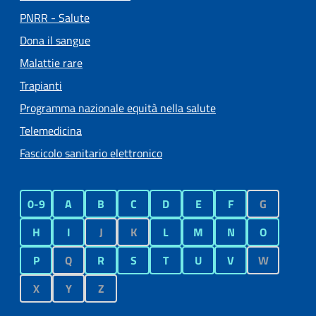
PNRR - Salute
Dona il sangue
Malattie rare
Trapianti
Programma nazionale equità nella salute
Telemedicina
Fascicolo sanitario elettronico
0-9
A
B
C
D
E
F
G
H
I
J
K
L
M
N
O
P
Q
R
S
T
U
V
W
X
Y
Z