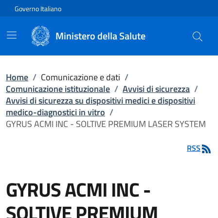
Vai direttamente al contenuto
Governo Italiano
Ministero della Salute
Home
/
Comunicazione e dati
/
Comunicazione istituzionale
/
Avvisi di sicurezza
/
Avvisi di sicurezza su dispositivi medici e dispositivi
medico-diagnostici in vitro
/
GYRUS ACMI INC - SOLTIVE PREMIUM LASER SYSTEM
RSS
GYRUS ACMI INC -
SOLTIVE PREMIUM