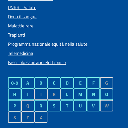
PNRR - Salute
Dona il sangue
Malattie rare
Trapianti
Programma nazionale equità nella salute
Telemedicina
Fascicolo sanitario elettronico
0-9
A
B
C
D
E
F
G
H
I
J
K
L
M
N
O
P
Q
R
S
T
U
V
W
X
Y
Z