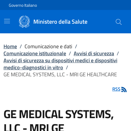
Vai direttamente al contenuto
Governo Italiano
Ministero della Salute
Home
/
Comunicazione e dati
/
Comunicazione istituzionale
/
Avvisi di sicurezza
/
Avvisi di sicurezza su dispositivi medici e dispositivi
medico-diagnostici in vitro
/
GE MEDICAL SYSTEMS, LLC - MRI GE HEALTHCARE
RSS
GE MEDICAL SYSTEMS,
LLC - MRI GE