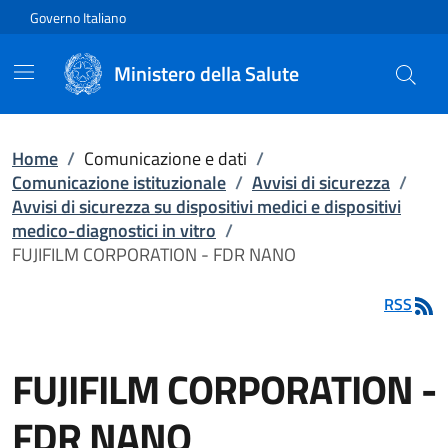
Vai direttamente al contenuto
Governo Italiano
Ministero della Salute
Home
/
Comunicazione e dati
/
Comunicazione istituzionale
/
Avvisi di sicurezza
/
Avvisi di sicurezza su dispositivi medici e dispositivi
medico-diagnostici in vitro
/
FUJIFILM CORPORATION - FDR NANO
RSS
FUJIFILM CORPORATION -
FDR NANO