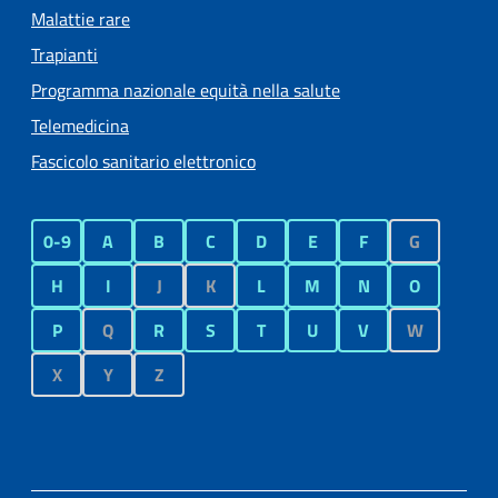
Malattie rare
Trapianti
Programma nazionale equità nella salute
Telemedicina
Fascicolo sanitario elettronico
0-9
A
B
C
D
E
F
G
H
I
J
K
L
M
N
O
P
Q
R
S
T
U
V
W
X
Y
Z