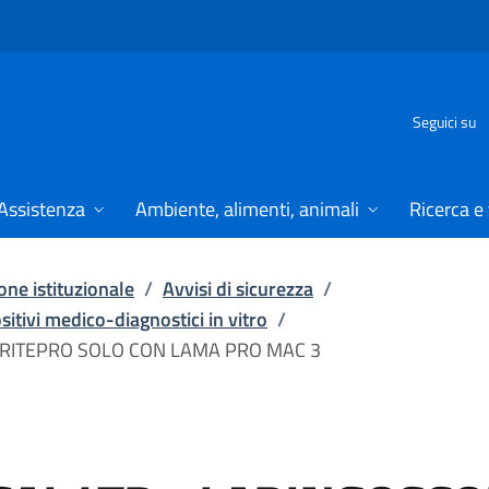
Seguici su
Assistenza
Ambiente, alimenti, animali
Ricerca e
ne istituzionale
/
Avvisi di sicurezza
/
ositivi medico-diagnostici in vitro
/
BRITEPRO SOLO CON LAMA PRO MAC 3