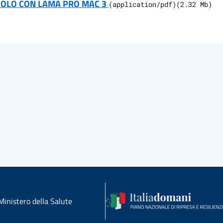
 SOLO CON LAMA PRO MAC 3
(
application/pdf
)
(
2.32
Mb)
Ministero della Salute