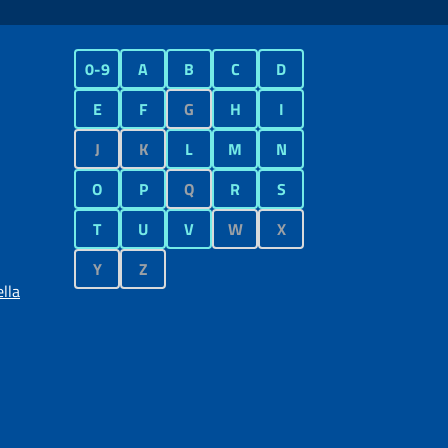
0-9
A
B
C
D
E
F
G
H
I
J
K
L
M
N
O
P
Q
R
S
T
U
V
W
X
Y
Z
lla