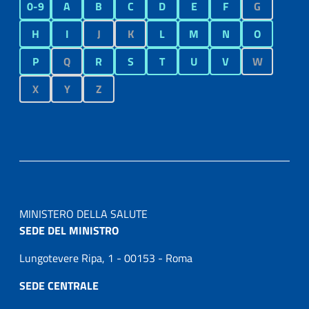
0-9
A
B
C
D
E
F
G
H
I
J
K
L
M
N
O
P
Q
R
S
T
U
V
W
X
Y
Z
MINISTERO DELLA SALUTE
SEDE DEL MINISTRO
Lungotevere Ripa, 1 - 00153 - Roma
SEDE CENTRALE