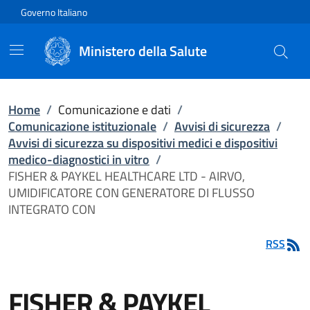
Vai direttamente al contenuto
Governo Italiano
Ministero della Salute
Home
/
Comunicazione e dati
/
Comunicazione istituzionale
/
Avvisi di sicurezza
/
Avvisi di sicurezza su dispositivi medici e dispositivi
medico-diagnostici in vitro
/
FISHER & PAYKEL HEALTHCARE LTD - AIRVO,
UMIDIFICATORE CON GENERATORE DI FLUSSO
INTEGRATO CON
RSS
FISHER & PAYKEL