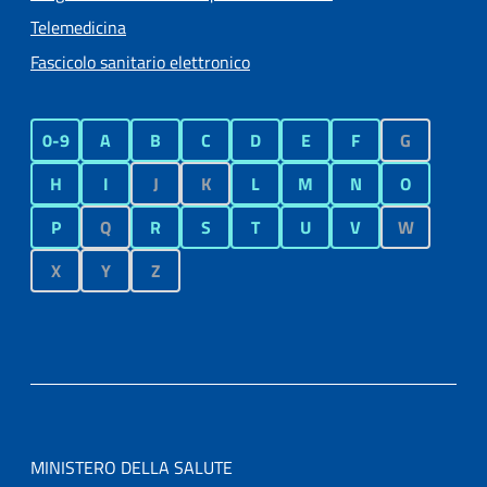
Telemedicina
Fascicolo sanitario elettronico
0-9
A
B
C
D
E
F
G
H
I
J
K
L
M
N
O
P
Q
R
S
T
U
V
W
X
Y
Z
MINISTERO DELLA SALUTE