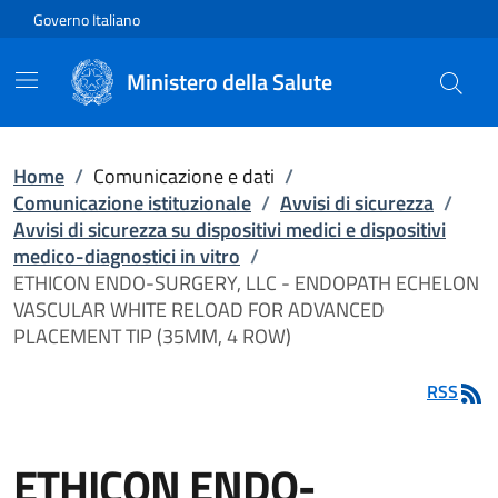
Vai direttamente al contenuto
Governo Italiano
Ministero della Salute
Home
/
Comunicazione e dati
/
Comunicazione istituzionale
/
Avvisi di sicurezza
/
Avvisi di sicurezza su dispositivi medici e dispositivi
medico-diagnostici in vitro
/
ETHICON ENDO-SURGERY, LLC - ENDOPATH ECHELON
VASCULAR WHITE RELOAD FOR ADVANCED
PLACEMENT TIP (35MM, 4 ROW)
RSS
ETHICON ENDO-