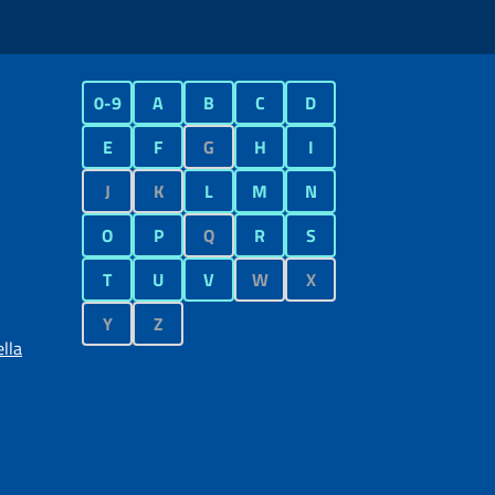
0-9
A
B
C
D
E
F
G
H
I
J
K
L
M
N
O
P
Q
R
S
T
U
V
W
X
Y
Z
lla