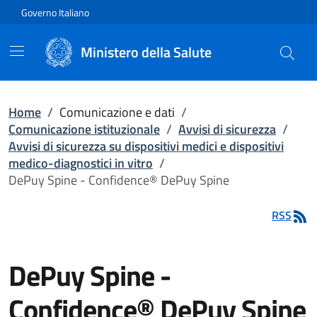
Vai direttamente al contenuto
Governo Italiano
Ministero della Salute
Home
/
Comunicazione e dati
/
Comunicazione istituzionale
/
Avvisi di sicurezza
/
Avvisi di sicurezza su dispositivi medici e dispositivi
medico-diagnostici in vitro
/
DePuy Spine - Confidence® DePuy Spine
RSS
DePuy Spine -
Confidence® DePuy Spine