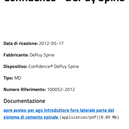
Data di ricezione:
2012-05-17
Fabbricante:
DePuy Spine
Dispositivo:
Confidence® DePuy Spine
Tipo:
MD
Numero Riferimento:
100052-2012
Documentazione
apre avviso per ago introduttore foro laterale parte del
sistema di cemento spinale
(
application/pdf
)
(
0.09
Mb)