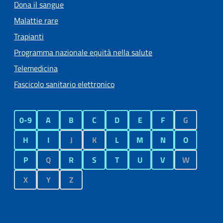
Dona il sangue
Malattie rare
Trapianti
Programma nazionale equità nella salute
Telemedicina
Fascicolo sanitario elettronico
0-9
A
B
C
D
E
F
G
H
I
J
K
L
M
N
O
P
Q
R
S
T
U
V
W
X
Y
Z