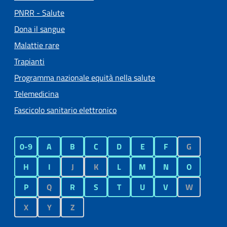
PNRR - Salute
Dona il sangue
Malattie rare
Trapianti
Programma nazionale equità nella salute
Telemedicina
Fascicolo sanitario elettronico
0-9
A
B
C
D
E
F
G
H
I
J
K
L
M
N
O
P
Q
R
S
T
U
V
W
X
Y
Z