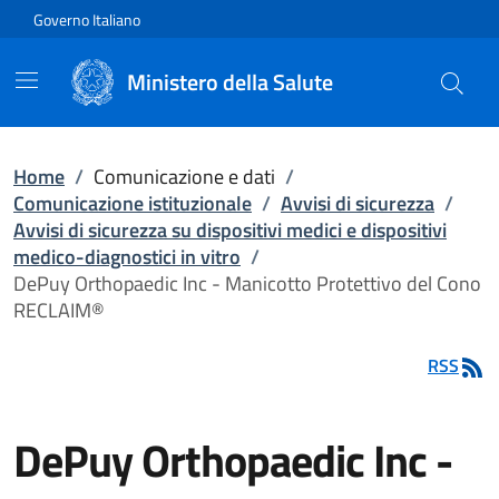
Vai direttamente al contenuto
Governo Italiano
Ministero della Salute
Home
/
Comunicazione e dati
/
Comunicazione istituzionale
/
Avvisi di sicurezza
/
Avvisi di sicurezza su dispositivi medici e dispositivi
medico-diagnostici in vitro
/
DePuy Orthopaedic Inc - Manicotto Protettivo del Cono
RECLAIM®
RSS
DePuy Orthopaedic Inc -