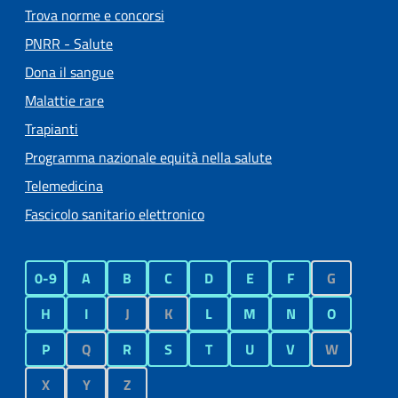
Trova norme e concorsi
PNRR - Salute
Dona il sangue
Malattie rare
Trapianti
Programma nazionale equità nella salute
Telemedicina
Fascicolo sanitario elettronico
0-9
A
B
C
D
E
F
G
H
I
J
K
L
M
N
O
P
Q
R
S
T
U
V
W
X
Y
Z