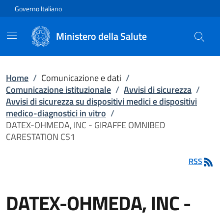
Vai direttamente al contenuto
Governo Italiano
Ministero della Salute
Home
/
Comunicazione e dati
/
Comunicazione istituzionale
/
Avvisi di sicurezza
/
Avvisi di sicurezza su dispositivi medici e dispositivi
medico-diagnostici in vitro
/
DATEX-OHMEDA, INC - GIRAFFE OMNIBED
CARESTATION CS1
RSS
DATEX-OHMEDA, INC -