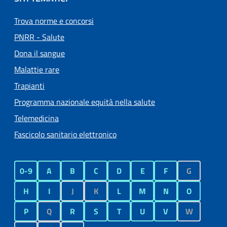
Trova norme e concorsi
PNRR - Salute
Dona il sangue
Malattie rare
Trapianti
Programma nazionale equità nella salute
Telemedicina
Fascicolo sanitario elettronico
0-9
A
B
C
D
E
F
G
H
I
J
K
L
M
N
O
P
Q
R
S
T
U
V
W