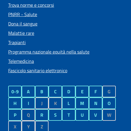
Trova norme e concorsi
PNRR - Salute
Dona il sangue
Malattie rare
Trapianti
Programma nazionale equità nella salute
Telemedicina
Fascicolo sanitario elettronico
0-9
A
B
C
D
E
F
G
H
I
J
K
L
M
N
O
P
Q
R
S
T
U
V
W
X
Y
Z