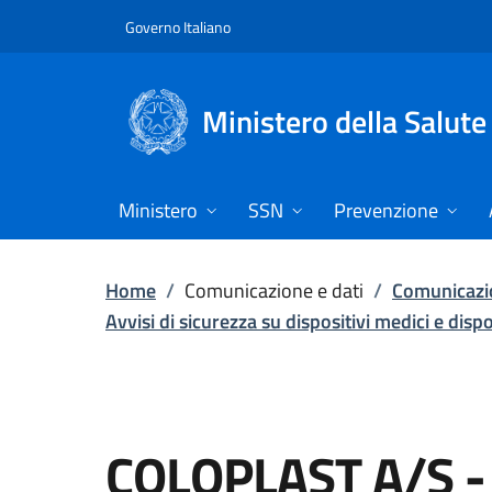
Vai direttamente al contenuto
Governo Italiano
Ministero della Salute
Ministero
SSN
Prevenzione
Home
/
Comunicazione e dati
/
Comunicazio
Avvisi di sicurezza su dispositivi medici e disp
COLOPLAST A/S 