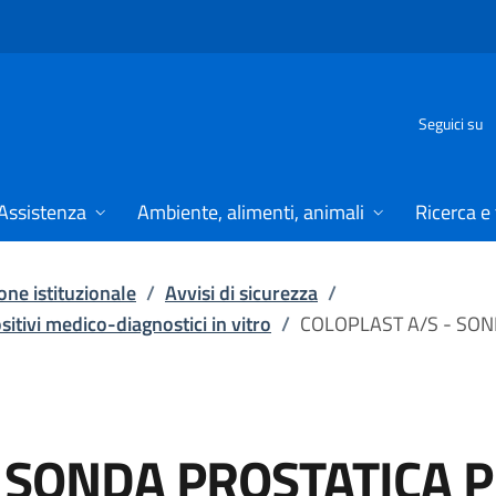
Seguici su
Assistenza
Ambiente, alimenti, animali
Ricerca e
ne istituzionale
/
Avvisi di sicurezza
/
ositivi medico-diagnostici in vitro
/
COLOPLAST A/S - SO
- SONDA PROSTATICA 