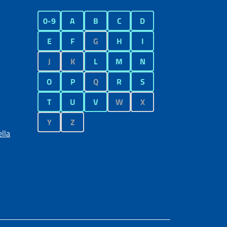
0-9
A
B
C
D
E
F
G
H
I
J
K
L
M
N
O
P
Q
R
S
T
U
V
W
X
Y
Z
lla