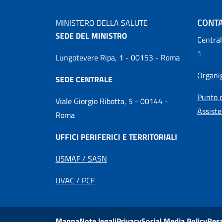
CONTA
MINISTERO DELLA SALUTE
SEDE DEL MINISTRO
Central
1
Lungotevere Ripa, 1 - 00153 - Roma
Organ
SEDE CENTRALE
Punto d
Viale Giorgio Ribotta, 5 - 00144 -
Assiste
Roma
UFFICI PERIFERICI E TERRITORIALI
USMAF / SASN
UVAC / PCF
Mappa
Note legali
Privacy
Social Media Policy
Res