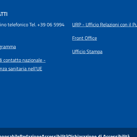
TTI
ino telefonico Tel. +39 06 5994 
URP - Ufficio Relazioni con il P
Front Office
igramma
Ufficio Stampa
i contatto nazionale -
nza sanitaria nell'UE
ponsabile
Redazione
Accessibilità
Dichiarazione di Accessibilità