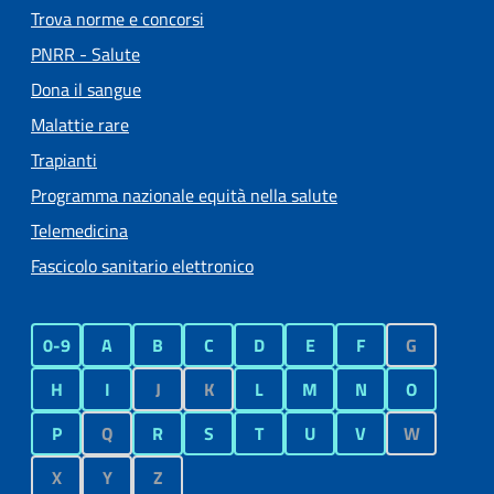
Trova norme e concorsi
PNRR - Salute
Dona il sangue
Malattie rare
Trapianti
Programma nazionale equità nella salute
Telemedicina
Fascicolo sanitario elettronico
0-9
A
B
C
D
E
F
G
H
I
J
K
L
M
N
O
P
Q
R
S
T
U
V
W
X
Y
Z