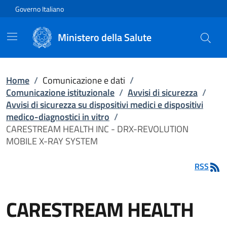
Vai direttamente al contenuto
Governo Italiano
Ministero della Salute
Home
/
Comunicazione e dati
/
Comunicazione istituzionale
/
Avvisi di sicurezza
/
Avvisi di sicurezza su dispositivi medici e dispositivi
medico-diagnostici in vitro
/
CARESTREAM HEALTH INC - DRX-REVOLUTION
MOBILE X-RAY SYSTEM
RSS
CARESTREAM HEALTH