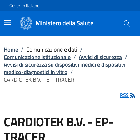
Vai direttamente al contenuto
Governo Italiano
Ministero della Salute
Home
/
Comunicazione e dati
/
Comunicazione istituzionale
/
Avvisi di sicurezza
/
Avvisi di sicurezza su dispositivi medici e dispositivi
medico-diagnostici in vitro
/
CARDIOTEK B.V. - EP-TRACER
RSS
CARDIOTEK B.V. - EP-
TRACER