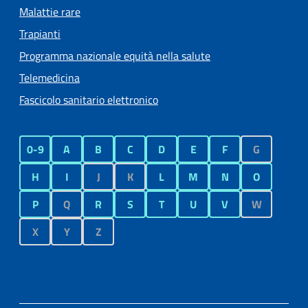
Malattie rare
Trapianti
Programma nazionale equità nella salute
Telemedicina
Fascicolo sanitario elettronico
0-9
A
B
C
D
E
F
G
H
I
J
K
L
M
N
O
P
Q
R
S
T
U
V
W
X
Y
Z