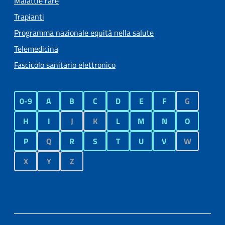
Malattie rare
Trapianti
Programma nazionale equità nella salute
Telemedicina
Fascicolo sanitario elettronico
0-9
A
B
C
D
E
F
G
H
I
J
K
L
M
N
O
P
Q
R
S
T
U
V
W
X
Y
Z