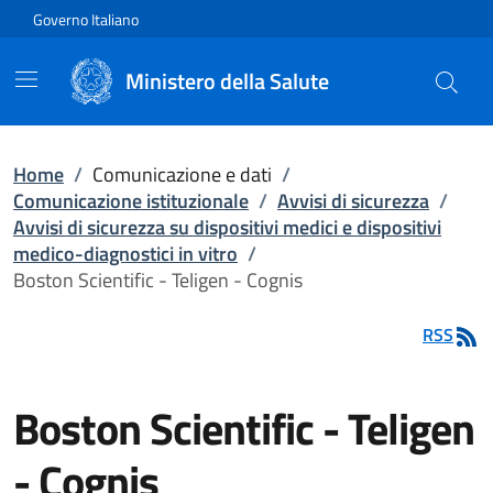
Vai direttamente al contenuto
Governo Italiano
Ministero della Salute
Home
/
Comunicazione e dati
/
Comunicazione istituzionale
/
Avvisi di sicurezza
/
Avvisi di sicurezza su dispositivi medici e dispositivi
medico-diagnostici in vitro
/
Boston Scientific - Teligen - Cognis
RSS
Boston Scientific - Teligen
- Cognis