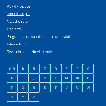
PNRR - Salute
Dona il sangue
Malattie rare
Trapianti
Programma nazionale equità nella salute
Telemedicina
Fascicolo sanitario elettronico
0-9
A
B
C
D
E
F
G
H
I
J
K
L
M
N
O
P
Q
R
S
T
U
V
W
X
Y
Z