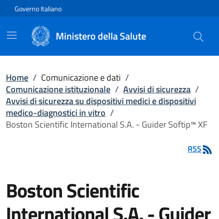
Vai direttamente al contenuto
Governo Italiano
Ministero della Salute
Home
/
Comunicazione e dati
/
Comunicazione istituzionale
/
Avvisi di sicurezza
/
Avvisi di sicurezza su dispositivi medici e dispositivi
medico-diagnostici in vitro
/
Boston Scientific International S.A. - Guider Softip™ XF
RSS
Boston Scientific
International S.A. - Guider