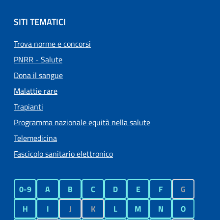
SITI TEMATICI
Trova norme e concorsi
PNRR - Salute
Dona il sangue
Malattie rare
Trapianti
Programma nazionale equità nella salute
Telemedicina
Fascicolo sanitario elettronico
0-9
A
B
C
D
E
F
G
H
I
J
K
L
M
N
O