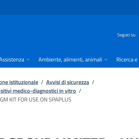
Seguici su
Assistenza
Ambiente, alimenti, animali
Ricerca e
ne istituzionale
/
Avvisi di sicurezza
/
ositivi medico-diagnostici in vitro
/
IGM KIT FOR USE ON SPAPLUS