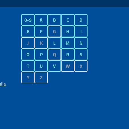
0-9
A
B
C
D
E
F
G
H
I
J
K
L
M
N
O
P
Q
R
S
T
U
V
W
X
Y
Z
lla