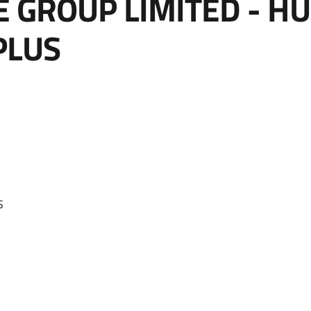
E GROUP LIMITED - H
PLUS
S