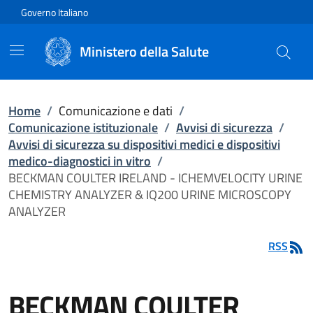
Vai direttamente al contenuto
Governo Italiano
Ministero della Salute
Home
/
Comunicazione e dati
/
Comunicazione istituzionale
/
Avvisi di sicurezza
/
Avvisi di sicurezza su dispositivi medici e dispositivi
medico-diagnostici in vitro
/
BECKMAN COULTER IRELAND - ICHEMVELOCITY URINE
CHEMISTRY ANALYZER & IQ200 URINE MICROSCOPY
ANALYZER
RSS
BECKMAN COULTER