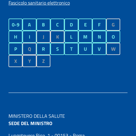
Fascicolo sanitario elettronico
0-9
A
B
C
D
E
F
G
H
I
J
K
L
M
N
O
P
Q
R
S
T
U
V
W
X
Y
Z
MINISTERO DELLA SALUTE
SEDE DEL MINISTRO
Lungotevere Ripa, 1 - 00153 - Roma