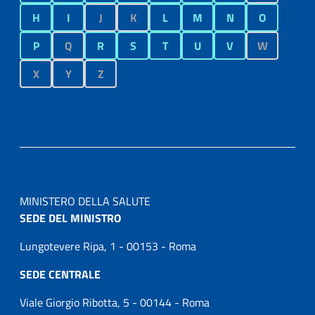
H
I
J
K
L
M
N
O
P
Q
R
S
T
U
V
W
X
Y
Z
MINISTERO DELLA SALUTE
SEDE DEL MINISTRO
Lungotevere Ripa, 1 - 00153 - Roma
SEDE CENTRALE
Viale Giorgio Ribotta, 5 - 00144 - Roma