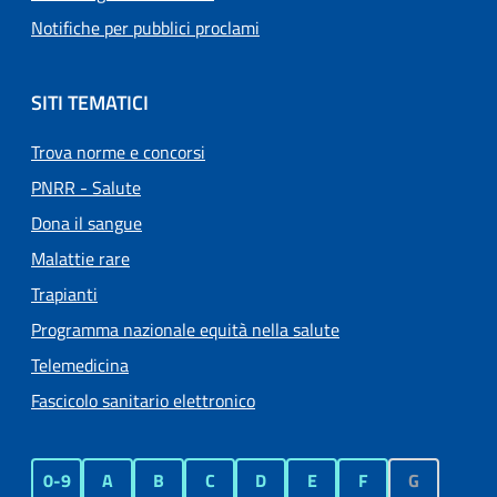
Notifiche per pubblici proclami
SITI TEMATICI
Trova norme e concorsi
PNRR - Salute
Dona il sangue
Malattie rare
Trapianti
Programma nazionale equità nella salute
Telemedicina
Fascicolo sanitario elettronico
0-9
A
B
C
D
E
F
G