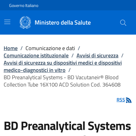
Vai direttamente al contenuto
Governo Italiano
Ministero della Salute
Home
/
Comunicazione e dati
/
Comunicazione istituzionale
/
Avvisi di sicurezza
/
Avvisi di sicurezza su dispositivi medici e dispositivi
medico-diagnostici in vitro
/
BD Preanalytical Systems - BD Vacutaneir® Blood
Collection Tube 16X100 ACD Solution Cod. 364608
RSS
BD Preanalytical Systems