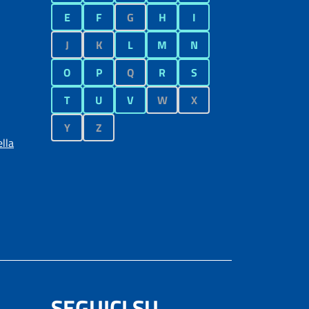
E
F
G
H
I
J
K
L
M
N
O
P
Q
R
S
T
U
V
W
X
Y
Z
lla
SEGUICI SU