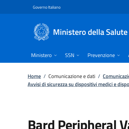
Vai direttamente al contenuto
Governo Italiano
Ministero della Salute
Ministero
SSN
Prevenzione
Home
/
Comunicazione e dati
/
Comunicazio
Avvisi di sicurezza su dispositivi medici e disp
Bard Peripheral 