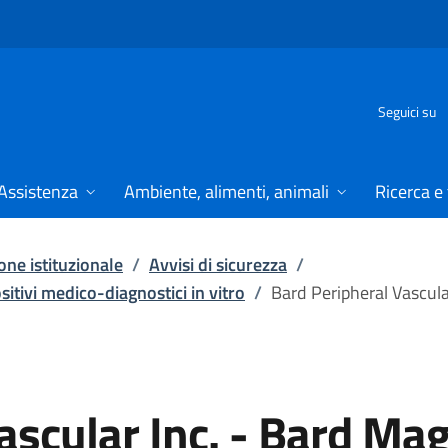
Seguici su
Assistenza
Ambiente, alimenti, animali
Ricerca e
ne istituzionale
/
Avvisi di sicurezza
/
ositivi medico-diagnostici in vitro
/
Bard Peripheral Vascul
Vascular Inc. - Bard M