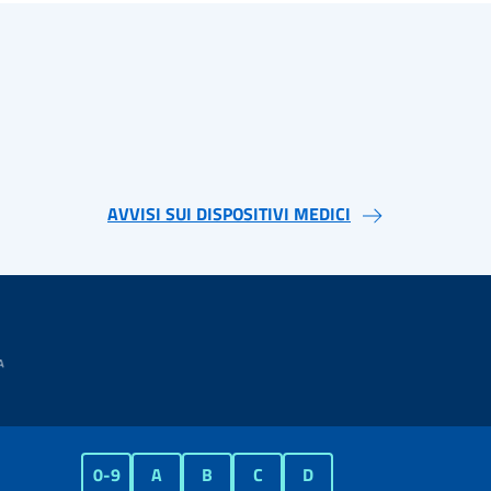
AVVISI SUI DISPOSITIVI MEDICI
0-9
A
B
C
D