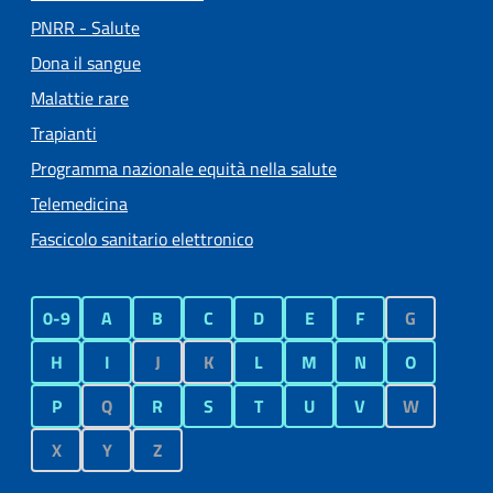
PNRR - Salute
Dona il sangue
Malattie rare
Trapianti
Programma nazionale equità nella salute
Telemedicina
Fascicolo sanitario elettronico
0-9
A
B
C
D
E
F
G
H
I
J
K
L
M
N
O
P
Q
R
S
T
U
V
W
X
Y
Z