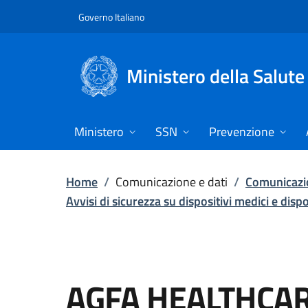
Vai direttamente al contenuto
Governo Italiano
Ministero della Salute
Ministero
SSN
Prevenzione
Home
/
Comunicazione e dati
/
Comunicazio
Avvisi di sicurezza su dispositivi medici e disp
AGFA HEALTHCAR