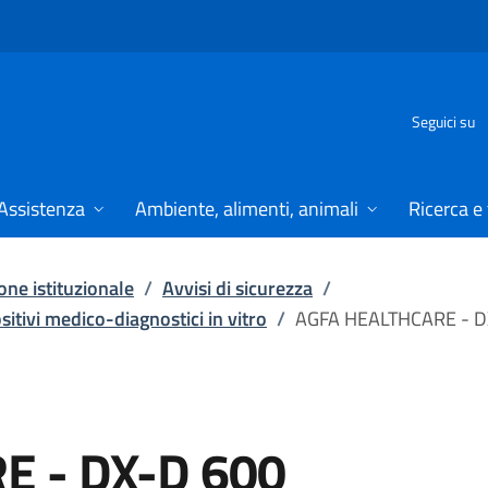
Seguici su
Assistenza
Ambiente, alimenti, animali
Ricerca e
ne istituzionale
/
Avvisi di sicurezza
/
ositivi medico-diagnostici in vitro
/
AGFA HEALTHCARE - D
E - DX-D 600