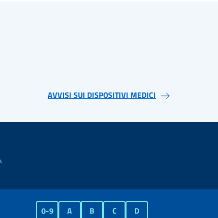
AVVISI SUI DISPOSITIVI MEDICI
0-9
A
B
C
D