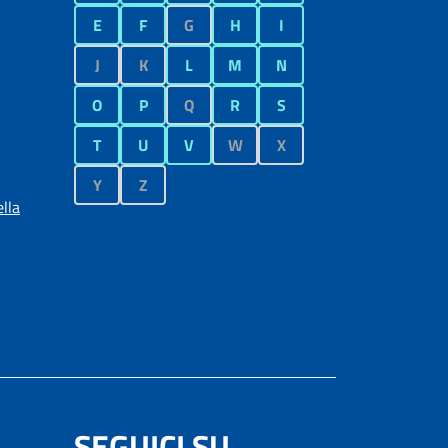
E
F
G
H
I
J
K
L
M
N
O
P
Q
R
S
T
U
V
W
X
Y
Z
lla
SEGUICI SU