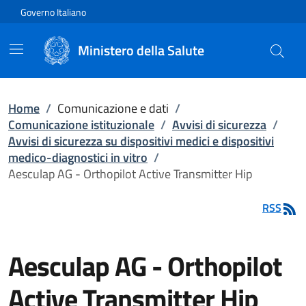
Vai direttamente al contenuto
Governo Italiano
Ministero della Salute
Home
/
Comunicazione e dati
/
Comunicazione istituzionale
/
Avvisi di sicurezza
/
Avvisi di sicurezza su dispositivi medici e dispositivi
medico-diagnostici in vitro
/
Aesculap AG - Orthopilot Active Transmitter Hip
RSS
Aesculap AG - Orthopilot
Active Transmitter Hip