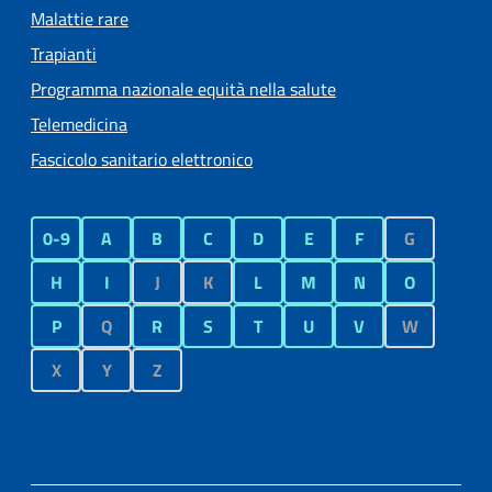
Malattie rare
Trapianti
Programma nazionale equità nella salute
Telemedicina
Fascicolo sanitario elettronico
0-9
A
B
C
D
E
F
G
H
I
J
K
L
M
N
O
P
Q
R
S
T
U
V
W
X
Y
Z