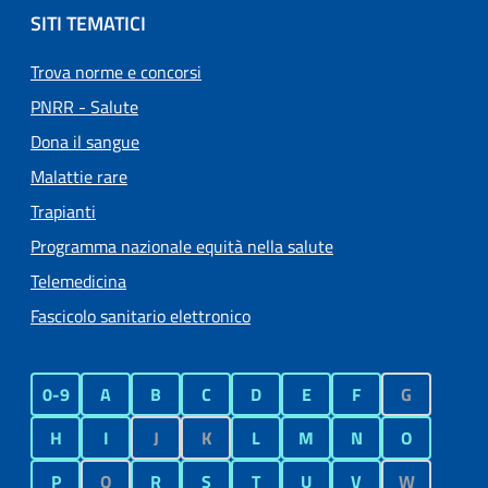
SITI TEMATICI
Trova norme e concorsi
PNRR - Salute
Dona il sangue
Malattie rare
Trapianti
Programma nazionale equità nella salute
Telemedicina
Fascicolo sanitario elettronico
0-9
A
B
C
D
E
F
G
H
I
J
K
L
M
N
O
P
Q
R
S
T
U
V
W