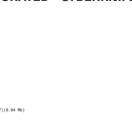
f
)
(
0.04
Mb)