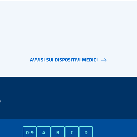
AVVISI SUI DISPOSITIVI MEDICI
0-9
A
B
C
D