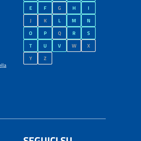
E
F
G
H
I
J
K
L
M
N
O
P
Q
R
S
T
U
V
W
X
Y
Z
lla
SEGUICI SU