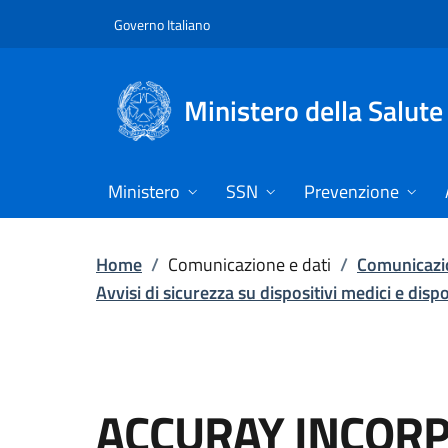
Vai direttamente al contenuto
Governo Italiano
Ministero della Salute
Ministero
SSN
Prevenzione
Home
/
Comunicazione e dati
/
Comunicazio
Avvisi di sicurezza su dispositivi medici e disp
ACCURAY INCORP