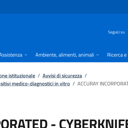
Seguici su
Assistenza
Ambiente, alimenti, animali
Ricerca e
ne istituzionale
/
Avvisi di sicurezza
/
ositivi medico-diagnostici in vitro
/
ACCURAY INCORPORAT
ORATED - CYBERKNIF