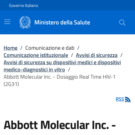
Vai direttamente al contenuto
Governo Italiano
Ministero della Salute
Home
/
Comunicazione e dati
/
Comunicazione istituzionale
/
Avvisi di sicurezza
/
Avvisi di sicurezza su dispositivi medici e dispositivi
medico-diagnostici in vitro
/
Abbott Molecular Inc. - Dosaggio Real Time HIV-1
(2G31)
RSS
Abbott Molecular Inc. -